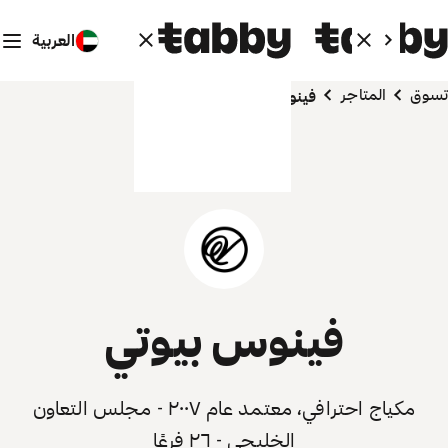
العربية
تسوق
المتاجر
فينوس بيوتي
فينوس بيوتي
مكياج احترافي، معتمد عام ٢٠٠٧ - مجلس التعاون
الخليجي - ٢٦ فرعًا