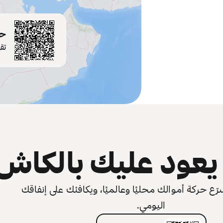
حم
تق
عود عليك بالكاش
 حركة أموالك محليًا وعالميًا، ويكافئك على إنفاقك
اليومي.