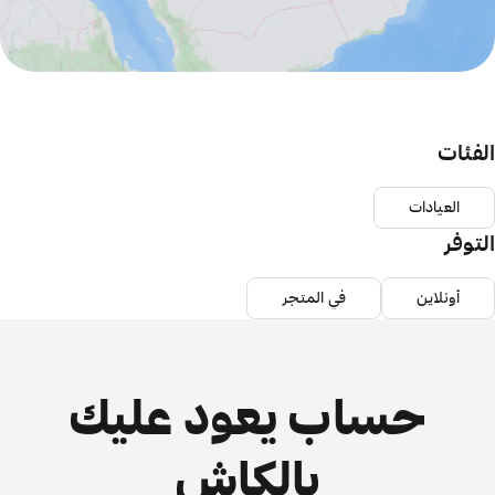
الفئات
العيادات
التوفر
أونلاين
في المتجر
حساب يعود عليك
بالكاش