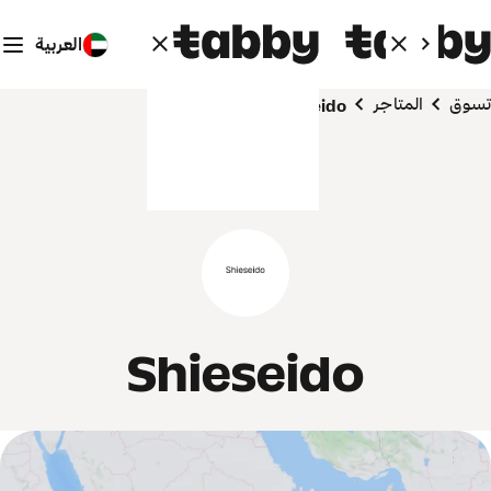
العربية
تسوق
المتاجر
Shieseido
Shieseido