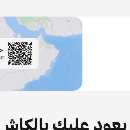
حم
تق
عود عليك بالكاش