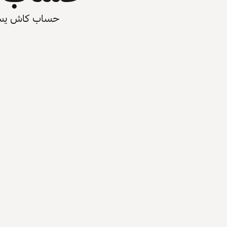
حساب كاش يسرّع