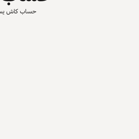
حساب كاش يسرّع