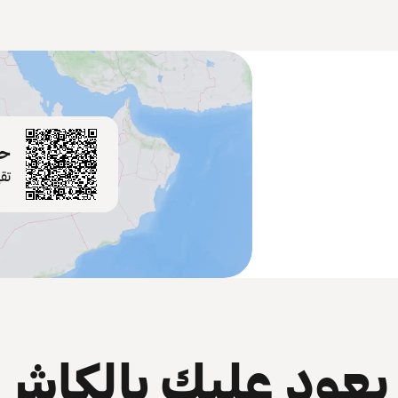
حم
تق
عود عليك بالكاش