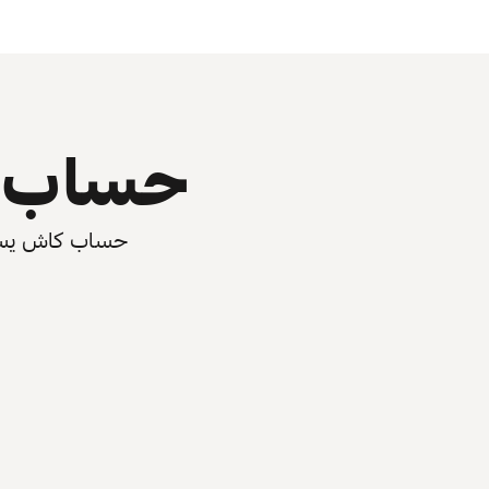
حساب ي
حساب كاش يسرّع