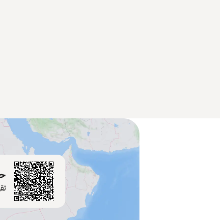
حم
تق