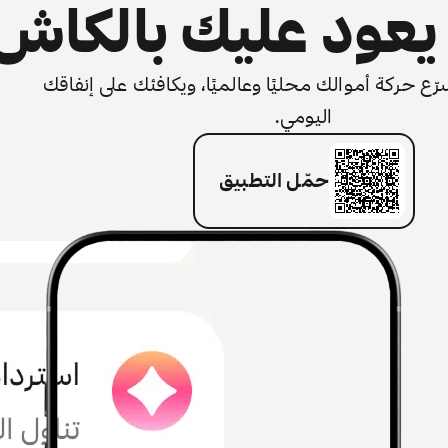
عود عليك بالكاش
 حركة أموالك محليًا وعالميًا، ويكافئك على إنفاقك
اليومي.
حمّل التطبيق