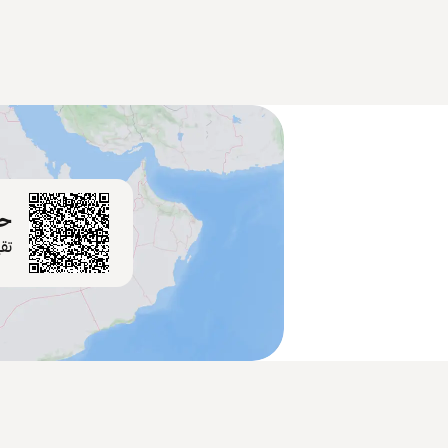
حم
تق