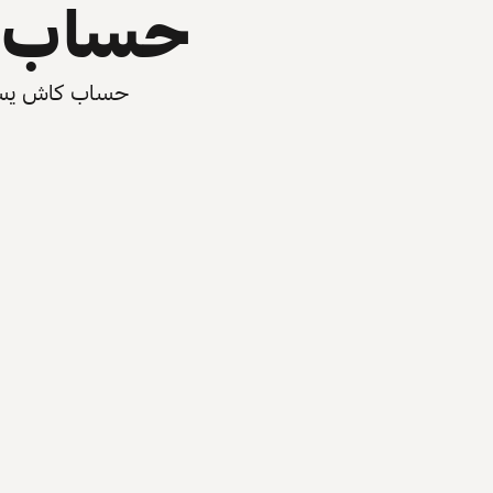
حساب ي
حساب كاش يسرّع