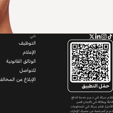
تابي
التوظيف
الإعلام
الوثائق القانونية
للتواصل
الإبلاغ عن المخالف
حمّل التطبيق
تقدّم شركة تابي ذ.م.م خدمة الدفع
لاحقًا وبطاقة تابي (ائتمان قصير
الأجل). تقدّم شركة تابي للمدفوعات
ذ.م.م المرخصة من مصرف الإمارات