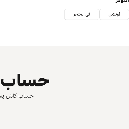
التوفر
أونلاين
في المتجر
حساب ي
حساب كاش يسرّع