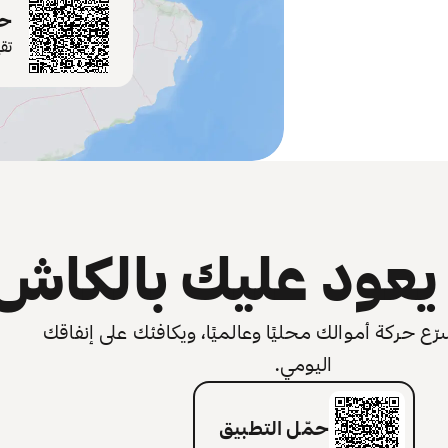
حم
تق
عود عليك بالكاش
 حركة أموالك محليًا وعالميًا، ويكافئك على إنفاقك
اليومي.
حمّل التطبيق