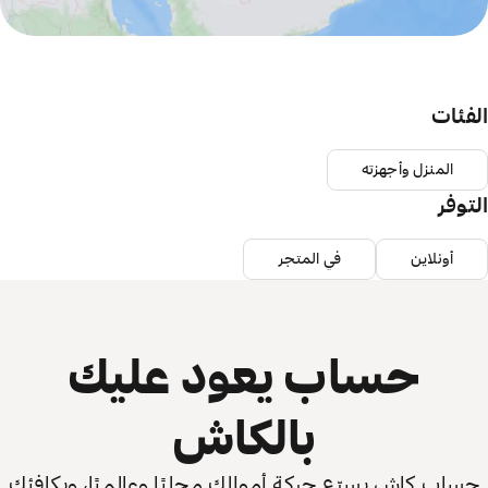
الفئات
المنزل وأجهزته
التوفر
أونلاين
في المتجر
حساب يعود عليك
بالكاش
حساب كاش يسرّع حركة أموالك محليًا وعالميًا، ويكافئك