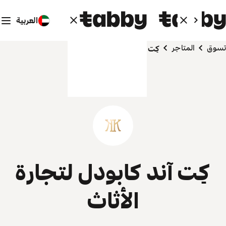
العربية
تسوق
المتاجر
كِت آند كابودل لتجارة الأثاث
كِت آند كابودل لتجارة
الأثاث