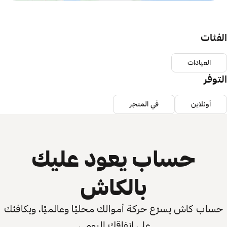
الفئات
العيادات
التوفر
أونلاين
في المتجر
حساب يعود عليك
بالكاش
حساب كاش يسرّع حركة أموالك محليًا وعالميًا، ويكافئك
على إنفاقك اليومي.