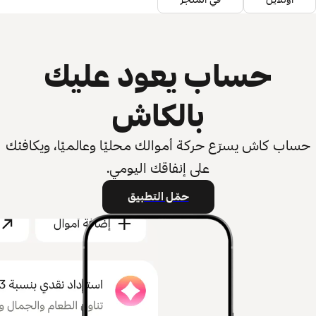
أونلاين
في المتجر
حساب يعود عليك
بالكاش
حساب كاش يسرّع حركة أموالك محليًا وعالميًا، ويكافئك
على إنفاقك اليومي.
حمّل التطبيق