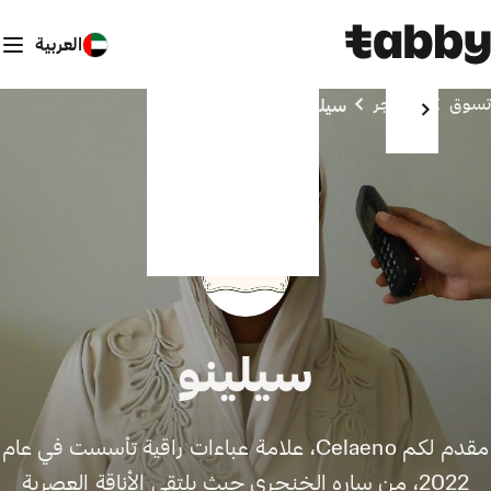
العربية
تسوق
المتاجر
سيلينو
سيلينو
مقدم لكم Celaeno، علامة عباءات راقية تأسست في عام
2022، من ساره الخنجري حيث يلتقي الأناقة العصرية