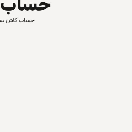
حساب ي
حساب كاش يسرّع