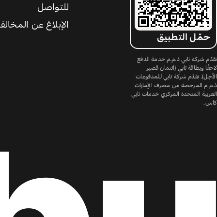
للتواصل
الإبلاغ عن المخالف
حمّل التطبيق
تقدّم شركة تابي ذ.م.م خدمة الدفع
لاحقًا وبطاقة تابي (ائتمان قصير
الأجل). تقدّم شركة تابي للمدفوعات
ذ.م.م المرخصة من مصرف الإمارات
العربية المتحدة المركزي خدمات تابي
كاش.