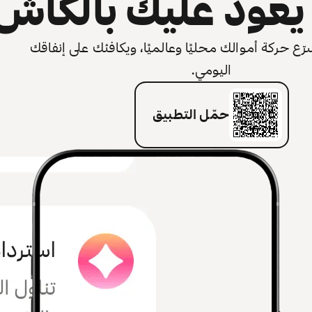
عود عليك بالكاش
 حركة أموالك محليًا وعالميًا، ويكافئك على إنفاقك
اليومي.
حمّل التطبيق