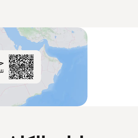
حم
تق