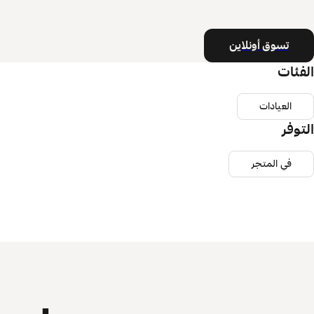
تسوق أونلاين
الفئات
العيادات
التوفر
في المتجر