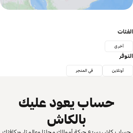
الفئات
أخرى
التوفر
أونلاين
في المتجر
حساب يعود عليك
بالكاش
حساب كاش يسرّع حركة أموالك محليًا وعالميًا، ويكافئك