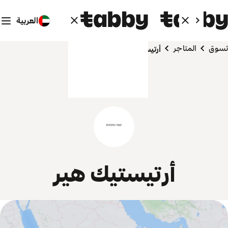
العربية
تسوق
المتاجر
أرتيستيك هير
أرتيستيك هير