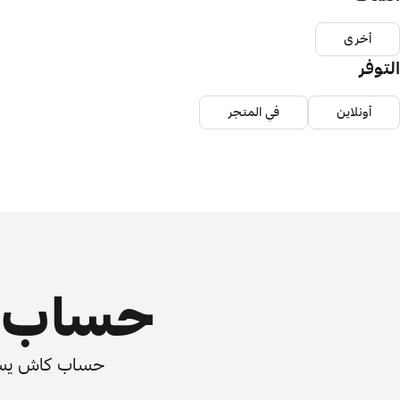
أخرى
التوفر
أونلاين
في المتجر
حساب ي
حساب كاش يسرّع