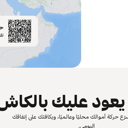
حم
تق
عود عليك بالكاش
 حركة أموالك محليًا وعالميًا، ويكافئك على إنفاقك
اليومي.