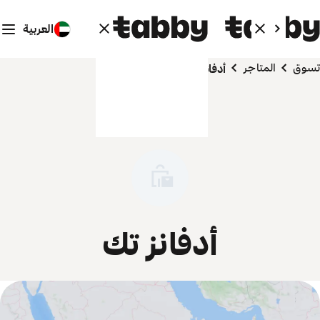
العربية
تسوق
المتاجر
أدفانز تك
أدفانز تك