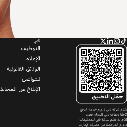
تابي
التوظيف
الإعلام
الوثائق القانونية
للتواصل
الإبلاغ عن المخالف
حمّل التطبيق
تقدّم شركة تابي ذ.م.م خدمة الدفع
لاحقًا وبطاقة تابي (ائتمان قصير
الأجل). تقدّم شركة تابي للمدفوعات
ذ.م.م المرخصة من مصرف الإمارات