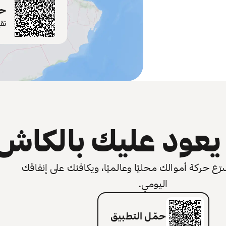
حم
تق
عود عليك بالكاش
 حركة أموالك محليًا وعالميًا، ويكافئك على إنفاقك
اليومي.
حمّل التطبيق