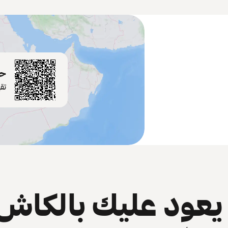
حم
تق
عود عليك بالكاش