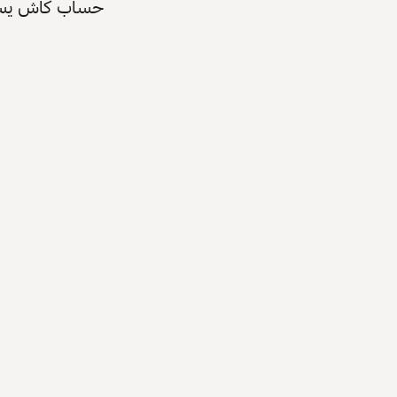
حساب كاش يسرّع