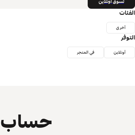
تسوق أونلاين
الفئات
أخرى
التوفر
أونلاين
في المتجر
حساب ي