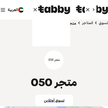
العربية
تسوق
المتاجر
متجر 050
متجر 050
تسوق أونلاين