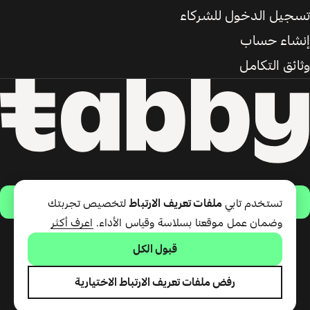
تسجيل الدخول للشركاء
إنشاء حساب
وثائق التكامل
حمّل التطبيق
تستخدم تابي
ملفات تعريف الارتباط
لتخصيص تجربتك
وضمان عمل موقعنا بسلاسة وقياس الأداء.
اعرف أكثر
قبول الكل
تقدّم شركة تابي ذ.م.م خدمة الدفع
لاحقًا وبطاقة تابي (ائتمان قصير
الأجل). تقدّم شركة تابي للمدفوعات
رفض ملفات تعريف الارتباط الاختيارية
ذ.م.م المرخصة من مصرف الإمارات
العربية المتحدة المركزي خدمات تابي