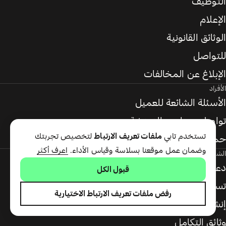
التوظيف
الإعلام
الوثائق القانونية
للتواصل
الإبلاغ عن المخالفات
الأفراد
الأسئلة الشائعة للعميل
تواصل معنا عبر الدردشة
تستخدم تابي
ملفات تعريف الارتباط
لتخصيص تجربتك
حماية المشتري
وضمان عمل موقعنا بسلاسة وقياس الأداء.
اعرف أكثر
الشركاء
دعم الأعمال
قبول الكل
تسجيل الدخول للشركاء
رفض ملفات تعريف الارتباط الاختيارية
إنشاء حساب
وثائق التكامل