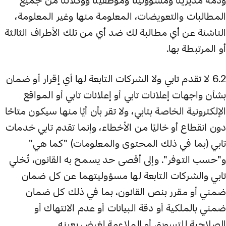
وذمة مديرينا ومسؤولينا وموظفينا ووكلائنا من جميع
المطالبات والتعويضات، المعلومة منها وغير المعلومة،
الناشئة عن أي مطالبة لك ضد أي من تلك الأطراف الثالثة
أو المرتبطة بها.
6.2 لا تقدم تابي ولا الشركات التابعة لها أي إقرار أو ضمان
بشأن واجهات إعلانات تابي أو إعلانات تابي أو المواقع
الإلكترونية الخاصة بتابي، ولا تقر بأن أيًا منها سيكون متاحًا
دون انقطاع أو خاليًا من الأخطاء، وإنما تقدم تابي خدمات
تابي (بما في ذلك المحتوى والمعلومات) "كما هي"
و"حسب التوفر". وإلى أقصى حد يسمح به القانون، تُخلي
تابي والشركات التابعة لها مسؤوليتهما عن كل ضمان
ضمني أو مقرر بنص القانون، بما في ذلك كل ضمان
ضمني بالملكية أو دقة البيانات أو عدم الانتهاك أو
الصلاحية للتسويق أو الملاءمة لغرض بعينه.